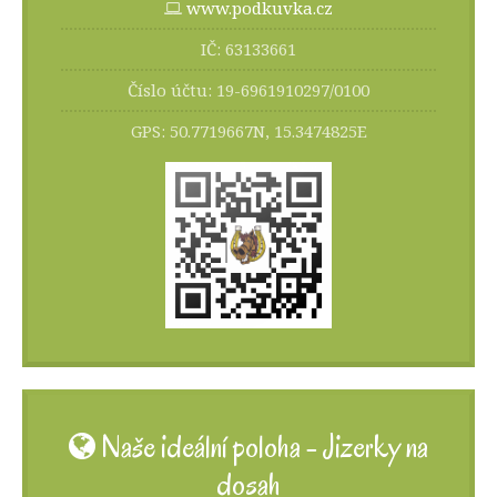
www.podkuvka.cz
IČ: 63133661
Číslo účtu: 19-6961910297/0100
GPS: 50.7719667N, 15.3474825E
Naše ideální poloha - Jizerky na
dosah