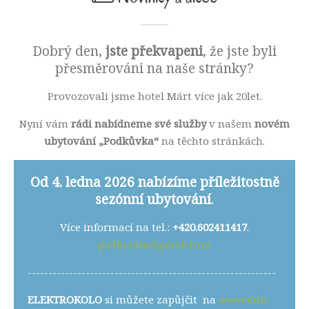
Dobrý den,
jste překvapeni
, že jste byli
přesměrováni na naše stránky?
Provozovali jsme hotel Márt více jak 20let.
Nyní vám
rádi nabídneme své služby
v našem
novém
ubytování „Podkůvka“
na těchto stránkách.
Od 4. ledna 2026 nabízíme příležitostně
sezónní ubytování
.
Více informací na tel.:
+420.602411417
.
podkuvka@gmail.com
------------------------------------------------------------
ELEKTROKOLO
si můžete zapůjčit na
www.dub-